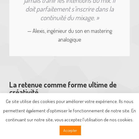
jamais trahir les intentions du mix. Il
doit parfaitement s'inscrire dans la
continuité du mixage. »
— Alexis, ingénieur du son en mastering
analogique
La retenue comme forme ultime de
créativité
Ce site utilise des cookies pour améliorer votre expérience. Ils nous
Ce que l’ingénieur cherche, c’est l’harmonie entre le
permettent également d’optimiser le fonctionnement de notre site. En
fond et la forme. Comment conserver la douceur d’un
continuant sur notre site, vous acceptez l'utilisation de nos cookies.
morceau sans le rendre terne ? Comment amplifier la
Accepter
puissance d’un refrain sans écraser la dynamique du