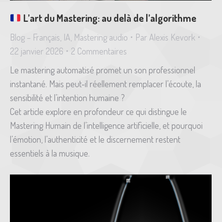
L’art du Mastering: au delà de l’algorithme
Blog – Français
,
IA
,
Mastering audio
Par
Alexis Kevork
22 janvier 2026
2 Commentaires
Le mastering automatisé promet un son professionnel
instantané. Mais peut-il réellement remplacer l’écoute, la
sensibilité et l’intention humaine ?
Cet article explore en profondeur ce qui distingue le
Mastering Humain de l’intelligence artificielle, et pourquoi
l’émotion, l’authenticité et le discernement restent
essentiels à la musique.