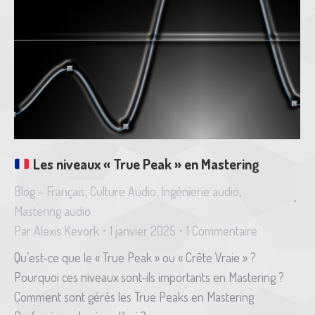
Les niveaux « True Peak » en Mastering
Blog – Français
,
Culture Audio
,
Ingénierie audio
,
Mastering audio
Par
Alexis Kevork
1 janvier 2025
1 Commentaire
Qu’est-ce que le « True Peak » ou « Crête Vraie » ?
Pourquoi ces niveaux sont-ils importants en Mastering ?
Comment sont gérés les True Peaks en Mastering