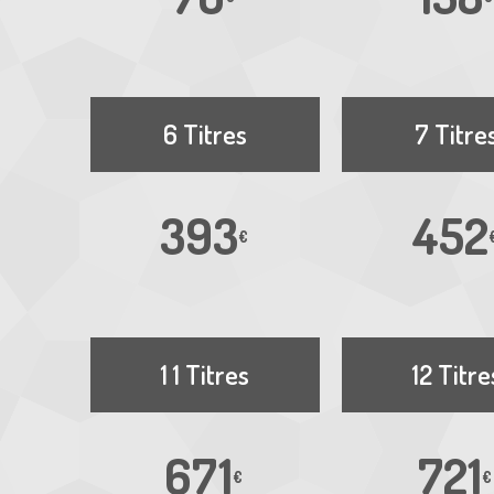
6 Titres
7 Titre
393
452
€
1 1 Titres
12 Titre
671
721
€
€