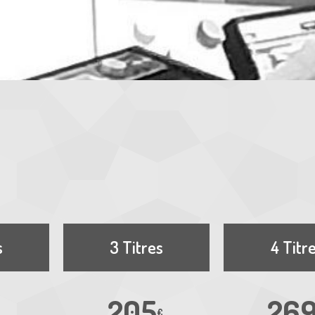
s
3 Titres
4 Titr
205
26
€