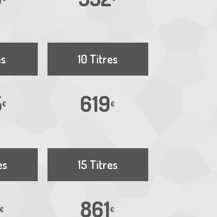
es
10 Titres
5
619
€
€
es
15 Titres
861
€
€