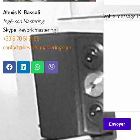
Alexis K. Bassali
Votre message (fa
Ingé-son Mastering
Skype: kevork.mastering
+33 6 70 51 21 55
contact@kevork-mastering.com