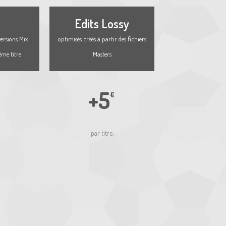
Edits Lossy
ersions Mix
optimisés créés à partir des fichiers
ême titre
Masters
+5
€
par titre.