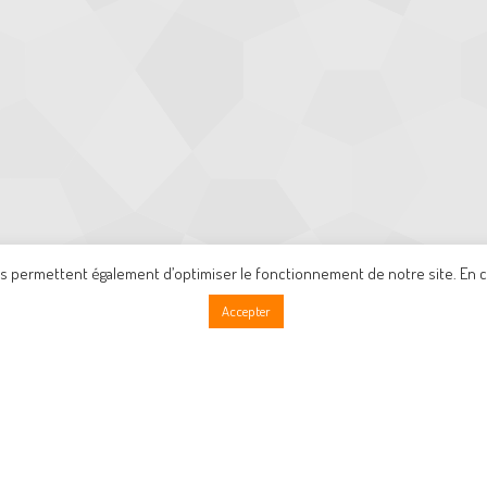
us permettent également d’optimiser le fonctionnement de notre site. En co
eil
Qui suis-je ?
Services
Equipement
Références…
R
Accepter