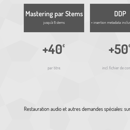
Mastering par Stems
DDP
jusqu'à 8 stems
+ insertion metadata incl
+40
+50
€
par titre.
incl. fichier de con
Restauration audio et autres demandes spéciales: su