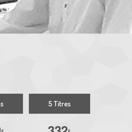
es
5 Titres
9
332
€
€