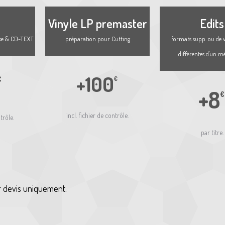
Vinyle LP premaster
Edits
use & CD-TEXT
préparation pour Cutting
formats supp. ou de v
différentes d'un m
+100
€
€
+8
€
incl. fichier de contrôle.
trôle.
par titre.
r devis uniquement.