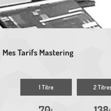
Mes Tarifs Mastering
1 Titre
2 Titre
70
138
€
€