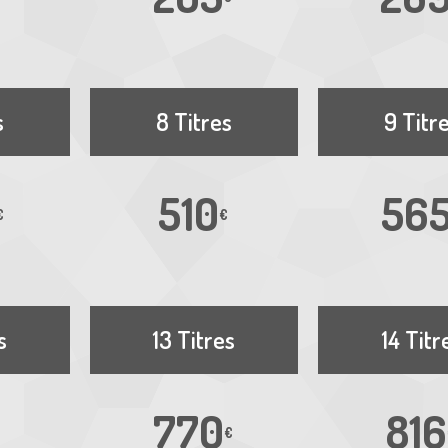
s
8 Titres
9 Titr
510
56
€
€
s
13 Titres
14 Titr
770
816
€