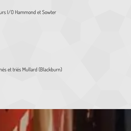
teurs I/O Hammond et Sowter
nés et triés Mullard (Blackburn)