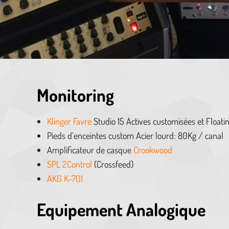
Monitoring
Klinger Favre
Studio 15 Actives customisées et Floati
Pieds d’enceintes custom Acier lourd: 80Kg / canal
Amplificateur de casque
Crookwood
SPL 2Control
(Crossfeed)
AKG K-701
Equipement Analogique