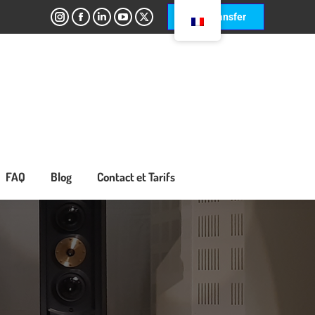
SwissTransfer
ommandations
FAQ
Blog
Contact et Tarifs
FAQ
Blog
Contact et Tarifs