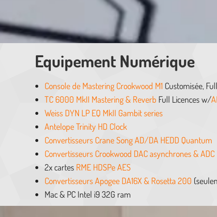
Equipement Numérique
Console de Mastering Crookwood M1
Customisée, Full
TC 6000 MkII Mastering & Reverb
Full Licences w/
A
Weiss DYN LP EQ MkII Gambit series
Antelope Trinity HD Clock
Convertisseurs Crane Song AD/DA HEDD Quantum
Convertisseurs Crookwood DAC asynchrones & ADC
2x cartes
RME HDSPe AES
Convertisseurs Apogee DA16X & Rosetta 200
(seule
Mac & PC Intel i9 32G ram