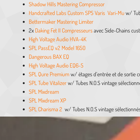
Shadow Hills Mastering Compressor
Handcrafted Labs Custom SPS Varis Vari-Mu
w/ Tub
Bettermaker Mastering Limiter
2x
Daking Fet II Compresseurs
avec Side-Chains cus
High Voltage Audio HVA-4K
SPL PassEQ v2 Model 1650
Dangerous BAX EQ
High Voltage Audio EQ6-S
SPL Qure Premium
w/ étages d’entrée et de sortie 
SPL Tube Vitalizer
w/ Tubes N.O.S vintage sélectionné
SPL Mixdream
SPL Mixdream XP
SPL Charisma 2
w/ Tubes N.O.S vintage sélectionnés 