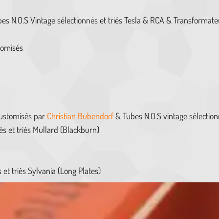
es N.O.S Vintage sélectionnés et triés Tesla & RCA & Transforma
tomisés
customisés par
Christian Bubendorf
& Tubes N.O.S vintage sélection
s et triés Mullard (Blackburn)
et triés Sylvania (Long Plates)